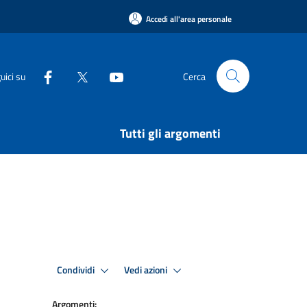
Accedi all'area personale
uici su
Cerca
Tutti gli argomenti
Condividi
Vedi azioni
Argomenti: