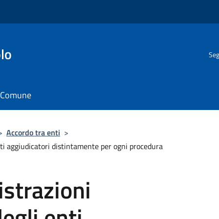
lo
Seg
il Comune
>
Accordo tra enti
>
nti aggiudicatori distintamente per ogni procedura
istrazioni
egli enti