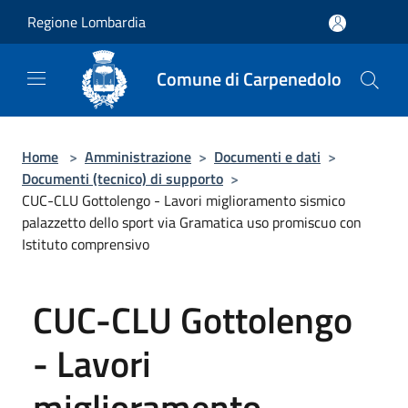
Salta al contenuto principale
Regione Lombardia
Comune di Carpenedolo
Home
>
Amministrazione
>
Documenti e dati
>
Documenti (tecnico) di supporto
>
CUC-CLU Gottolengo - Lavori miglioramento sismico
palazzetto dello sport via Gramatica uso promiscuo con
Istituto comprensivo
CUC-CLU Gottolengo
- Lavori
miglioramento