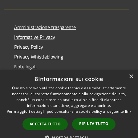
Amministrazione trasparente
Informative Privacy
Privacy Policy
Privacy Whistleblowing
Note legali
×
Dichiarazione di accessibilità
8Informazioni sui cookie
Questo sito web utilizza cookie tecnici e assimilati strettamente
necessari al corretto funzionamento e alla navigazione del sito,
nonché un cookie tecnico analitico al solo fine di elaborare
informazioni statistiche, aggregate e anonime.
RSS
Copyright © 2026 • Comune di
Per maggiori dettagli, può consultare la cookie policy al seguente
link
Accessibilità
Carpenedolo • Powered by
Privacy
Municipium
Accesso
•
RIFIUTA TUTTO
ACCETTA TUTTO
Cookie
redazione
Mappa del sito
MOSTRA DETTAGLI