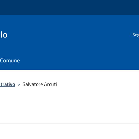
lo
Seg
il Comune
trativo
>
Salvatore Arcuti