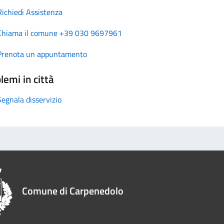
Richiedi Assistenza
Chiama il comune +39 030 9697961
Prenota un appuntamento
lemi in città
Segnala disservizio
Comune di Carpenedolo