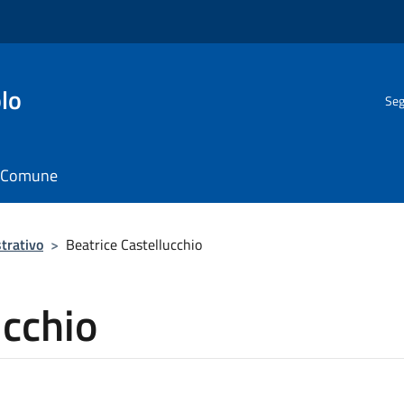
lo
Seg
il Comune
trativo
>
Beatrice Castellucchio
ucchio