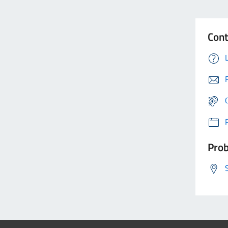
Cont
Prob