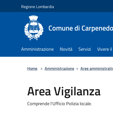
Salta al contenuto principale
Regione Lombardia
Comune di Carpenedo
Amministrazione
Novità
Servizi
Vivere 
Home
>
Amministrazione
>
Aree amministrati
Area Vigilanza
Comprende l'Ufficio Polizia locale.