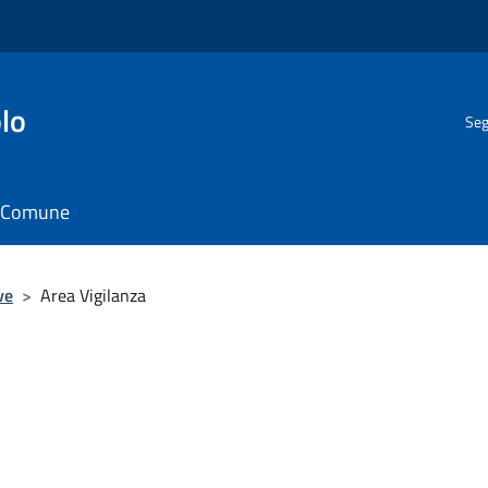
lo
Seg
il Comune
ve
>
Area Vigilanza