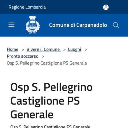
Salta al contenuto principale
Regione Lombardia
Comune di Carpenedolo
Home
>
Vivere il Comune
>
Luoghi
>
Pronto soccorso
>
Osp S. Pellegrino Castiglione PS Generale
Osp S. Pellegrino
Castiglione PS
Generale
Osp S. Pellegrino Castiglione PS Generale