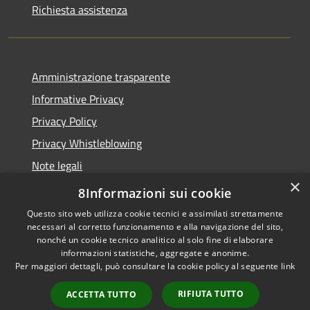
Richiesta assistenza
Amministrazione trasparente
Informative Privacy
Privacy Policy
Privacy Whistleblowing
Note legali
×
Dichiarazione di accessibilità
8Informazioni sui cookie
Questo sito web utilizza cookie tecnici e assimilati strettamente
necessari al corretto funzionamento e alla navigazione del sito,
nonché un cookie tecnico analitico al solo fine di elaborare
informazioni statistiche, aggregate e anonime.
RSS
Copyright © 2026 • Comune di
Per maggiori dettagli, può consultare la cookie policy al seguente
link
Accessibilità
Carpenedolo • Powered by
Privacy
Municipium
Accesso
•
RIFIUTA TUTTO
ACCETTA TUTTO
Cookie
redazione