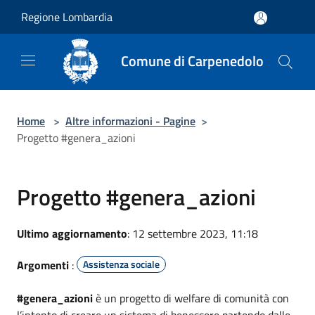
Salta al contenuto principale
Regione Lombardia
Comune di Carpenedolo
Home
>
Altre informazioni - Pagine
>
Progetto #genera_azioni
Progetto #genera_azioni
Ultimo aggiornamento
: 12 settembre 2023, 11:18
Argomenti
:
Assistenza sociale
#genera_azioni
è un progetto di welfare di comunità con
l’intento di creare un sistema di benessere partendo dalle