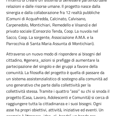
relazioni e dalle risorse umane. Il progetto nasce dalla
sinergia e dalla collaborazione fra 12 realtà pubbliche
(Comuni di Acquafredda, Calcinato, Calvisano,
Carpenedolo, Montichiari, Remedello e Visano) e del
privato sociale (Consorzio Tenda, Coop. La nuvola nel
Sacco, Coop. La sorgente, Associazione A.M.A. e la
Parrocchia di Santa Maria Assunta di Montichiari).
Attraverso un nuovo modo di rispondere ai bisogni del
cittadino, #genera_azioni si prefigge di aumentare la
partecipazione del singolo e dei gruppi a favore della
comunità. La filosofia del progetto è quella di passare da
un sistema assistenzialistico di sostegno alla comunità ad
uno generativo che parte dalla collettività per la
collettività stessa. Tramite i quattro “assi” su chi si snoda il
progetto (Casa, Lavoro, Adolescenti e Comunità) si cerca di
raggiungere tutta la cittadinanza e i suoi bisogni. Ogni
asse ha propri obiettivi, attività, iniziative ed eventi. Un
esempio è “#genera_idee_al_bando”, un bando per