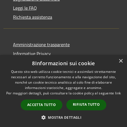
Leggi le FAQ
Richiesta assistenza
Amministrazione trasparente
Informative Privacy
×
Privacy Policy
8Informazioni sui cookie
Privacy Whistleblowing
Questo sito web utilizza cookie tecnici e assimilati strettamente
necessari al corretto funzionamento e alla navigazione del sito,
Note legali
nonché un cookie tecnico analitico al solo fine di elaborare
informazioni statistiche, aggregate e anonime.
Dichiarazione di accessibilità
Per maggiori dettagli, può consultare la cookie policy al seguente
link
RIFIUTA TUTTO
ACCETTA TUTTO
RSS
MOSTRA DETTAGLI
Copyright © 2026 • Comune di
Accessibilità
Carpenedolo • Powered by