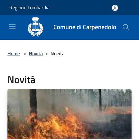
Salta al contenuto principale
Regione Lombardia
Comune di Carpenedolo
Home
>
Novità
>
Novità
Novità