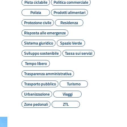
Pista ciclabile
Politica commerciale
Polizia
Prodotti alimentari
Protezione civile
Residenza
Risposta alle emergenze
Sistema giuridico
Spazio Verde
Sviluppo sostenibile
Tassa sui servizi
Tempo libero
Trasparenza amministrativa
Trasporto pubblico
Turismo
Urbanizzazione
Viaggi
Zone pedonali
ZTL