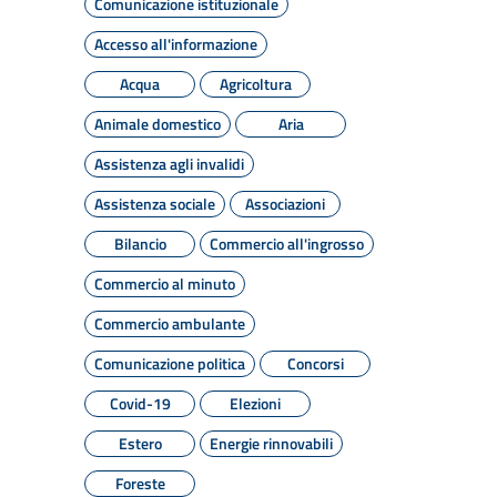
Comunicazione istituzionale
Accesso all'informazione
Acqua
Agricoltura
Animale domestico
Aria
Assistenza agli invalidi
Assistenza sociale
Associazioni
Bilancio
Commercio all'ingrosso
Commercio al minuto
Commercio ambulante
Comunicazione politica
Concorsi
Covid-19
Elezioni
Estero
Energie rinnovabili
Foreste