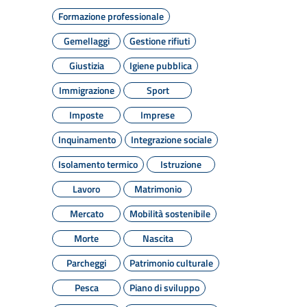
Formazione professionale
Gemellaggi
Gestione rifiuti
Giustizia
Igiene pubblica
Immigrazione
Sport
Imposte
Imprese
Inquinamento
Integrazione sociale
Isolamento termico
Istruzione
Lavoro
Matrimonio
Mercato
Mobilità sostenibile
Morte
Nascita
Parcheggi
Patrimonio culturale
Pesca
Piano di sviluppo