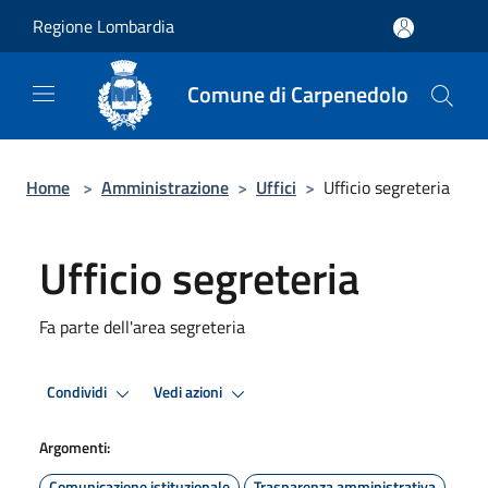
Salta al contenuto principale
Regione Lombardia
Comune di Carpenedolo
Home
>
Amministrazione
>
Uffici
>
Ufficio segreteria
Ufficio segreteria
Fa parte dell'area segreteria
Condividi
Vedi azioni
Argomenti:
Comunicazione istituzionale
Trasparenza amministrativa